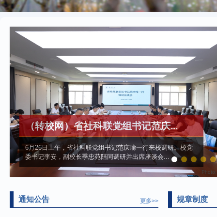
（转校网）省社科联党组书记范庆...
6月26日上午，省社科联党组书记范庆瑜一行来校调研。校党
委书记李安，副校长季忠苑陪同调研并出席座谈会...
Photo
通知公告
规章制度
更多>>